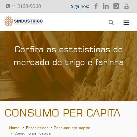
3168-9900
Siga-nos:
11
Confira as estatísticas do
mercado de trigo e farinha
CONSUMO PER CAPITA
Home
Estatísticas
Consumo per capita
Consumo per capita