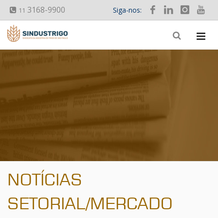
3168-9900
Siga-nos:
11
NOTÍCIAS
SETORIAL/MERCADO