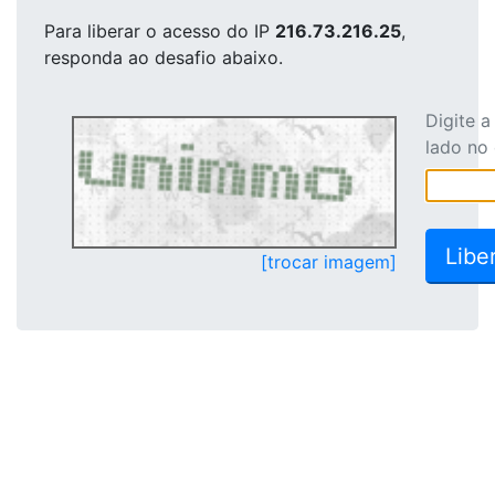
Para liberar o acesso
do IP
216.73.216.25
,
responda ao desafio abaixo.
Digite 
lado no
[trocar imagem]