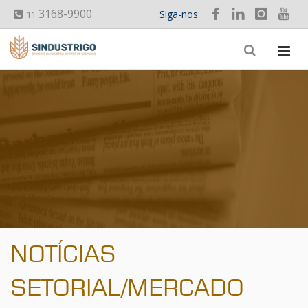
3168-9900
Siga-nos:
11
NOTÍCIAS
SETORIAL/MERCADO