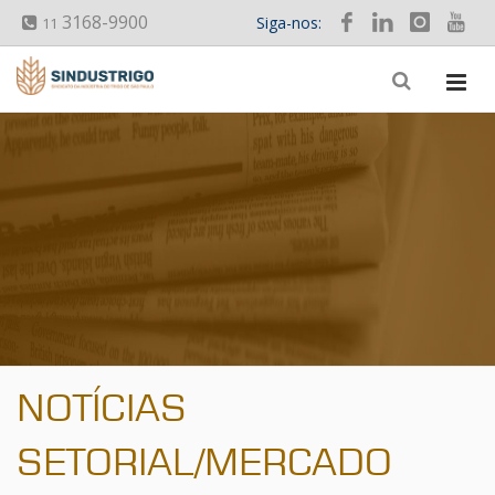
3168-9900
Siga-nos:
11
NOTÍCIAS
SETORIAL/MERCADO