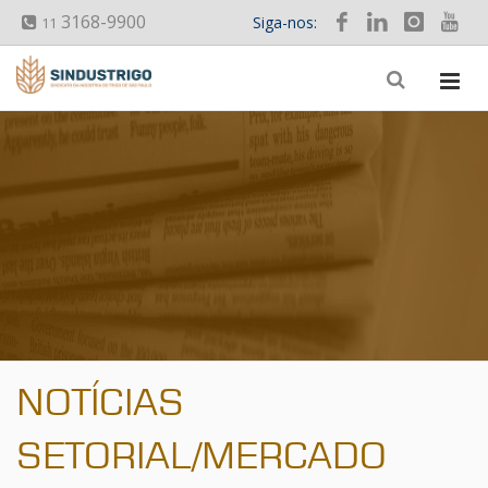
3168-9900
Siga-nos:
11
NOTÍCIAS
SETORIAL/MERCADO